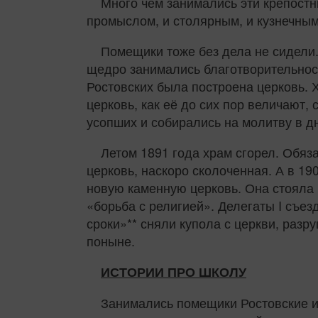
Много чем занимались эти крепостн
промыслом, и столярным, и кузнечным
Помещики тоже без дела не сидели
щедро занимались благотворительнос
Ростовских была построена церковь.
церковь, как её до сих пор величают
усопших и собирались на молитву в д
Летом 1891 года храм сгорел. Обя
церковь, наскоро сколоченная. А в 1
новую каменную церковь. Она стояла в
«борьба с религией». Делегаты I съе
сроки»** сняли купола с церкви, разр
поныне.
ИСТОРИИ ПРО ШКОЛУ
Занимались помещики Ростовские и 