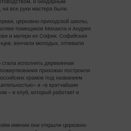
котоводством, и бондарным
 на все руки мастера были.
еркви, церковно-приходской школы,
циативе помещиков Михаила и Андрея
ови и матери их Софии. Софийская
енцев, венчали молодых, отпевали
 стала исполнять деревянная
и пожертвования прихожан построили
 российских храмов под названием
шительностью» и «в кратчайшие
ом – в клуб, который работает и
воём имении они открыли церковно-