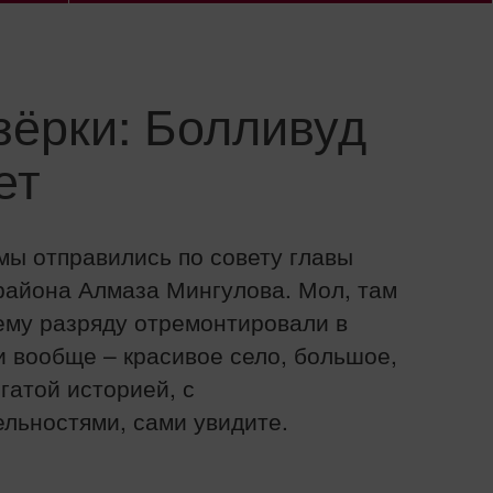
зёрки: Болливуд
ет
мы отправились по совету главы
района Алмаза Мингулова. Мол, там
ему разряду отремонтировали в
и вообще – красивое село, большое,
гатой историей, с
льностями, сами увидите.