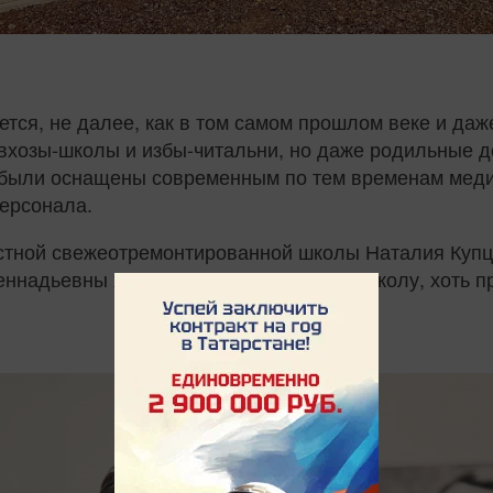
ается, не далее, как в том самом прошлом веке и да
вхозы-школы и избы-читальни, но даже родильные до
 были оснащены современным по тем временам мед
ерсонала.
стной свежеотремонтированной школы Наталия Купц
Геннадьевны хоть про роддом, хоть про школу, хоть