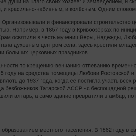
ые души на благо своих хозяев: и земледелием, и с
, и красильно-набивным, и колёсным. Одним словом,
. Организовывали и финансировали строительство ц
тью. Например, в 1857 году в Кривоозёрках по ини
 Храм освятили в честь мучениц Веры, Надежды, Люб
, стала духовным центром села: здесь крестили млад
ни больших церковных праздников.
занности по крещению-венчанию-отпеванию временно
905 году на средства помещицы Любови Ростовской 
плоть до 1937 года, когда её постигла участь всех
зда безбожников Татарской АССР «с беспощадной ре
ушили алтарь, а само здание превратили в амбар, пот
образованием местного населения. В 1862 году в с