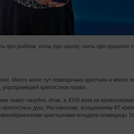
 про роддом, хоть про школу, хоть про прошлое с
 веке. Много жило тут помещичьих крестьян и много 
 упразднившей крепостное право.
и знают назубок. Итак, в XVIII веке их кривоозёрк
крепостных душ, Ростовскому, владевшему 87 креп
кривоозёркинскими крестьянами владели помещицы Т