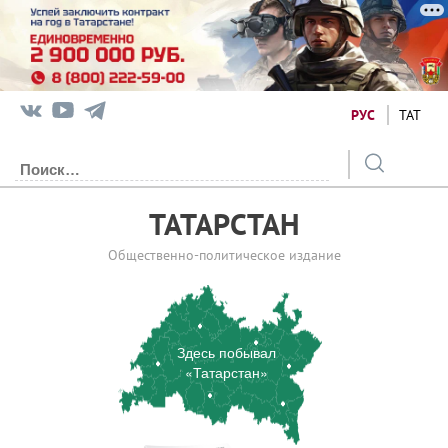
РУС
ТАТ
ТАТАРСТАН
Общественно-политическое издание
Здесь побывал
«Татарстан»