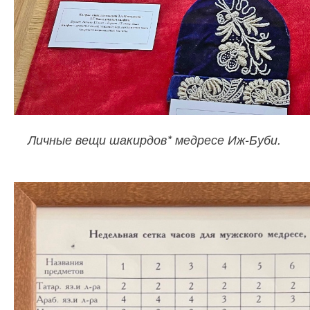
Личные вещи шакирдов* медресе Иж-Буби.