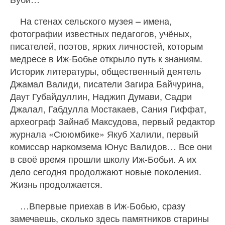
На стенах сельского музея – имена,
фотографии известных педагогов, учёных,
писателей, поэтов, ярких личностей, которым
медресе в Иж‑Бобье открыло путь к знаниям.
Историк литературы, общественный деятель
Джамал Валиди, писатели Загира Байчурина,
Даут Губайдуллин, Наджип Думави, Садри
Джалал, Габдулла Мостакаев, Сания Гиффат,
археограф Зайнаб Максудова, первый редактор
журнала «Сююмбике» Якуб Халили, первый
комиссар наркомзема Юнус Валидов… Все они
в своё время прошли школу Иж-Бобьи. А их
дело сегодня продолжают новые поколения.
Жизнь продолжается.
…Впервые приехав в Иж-Бобью, сразу
замечаешь, сколько здесь памятников старины