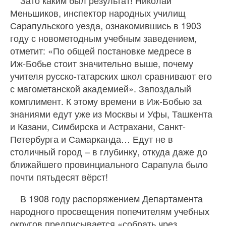
Зато каким был результат! Николай
Меньшиков, инспектор народных училищ
Сарапульского уезда, ознакомившись в 1903
году с новометодным учебным заведением,
отметит: «По общей постановке медресе в
Иж‑Бобье стоит значительно выше, почему
учителя русско-татарских школ сравнивают его
с магометанской академией». Запоздалый
комплимент. К этому времени в Иж‑Бобью за
знаниями едут уже из Москвы и Уфы, Ташкента
и Казани, Симбирска и Астрахани, Санкт-
Петербурга и Самарканда… Едут не в
столичный город – в глубинку, откуда даже до
ближайшего провинциального Сарапула было
почти пятьдесят вёрст!
В 1908 году распоряжением Департамента
народного просвещения попечителям учебных
округов предписывается «собрать чрез