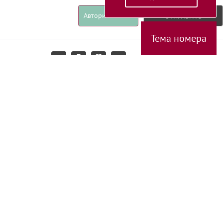
Авторизоваться
ОТПРАВИТЬ
Тема номера
Поделиться:
Разумное
Доброе
Вечное
РЕКЛАМА
РЕДАКЦИЯ
МИССИЯ