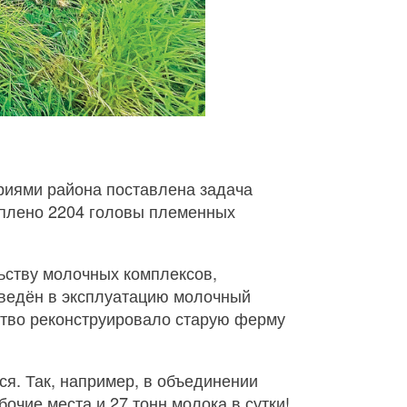
ариями района поставлена задача
куплено 2204 головы племенных
ьству молочных комплексов,
введён в эксплуатацию молочный
йство реконструировало старую ферму
ся. Так, например, в объединении
очие места и 27 тонн молока в сутки!