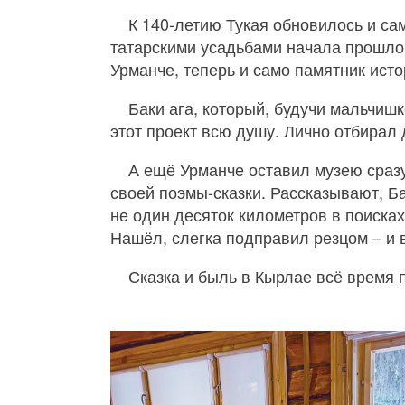
К 140‑летию Тукая обновилось и са
татарскими усадьбами начала прошлог
Урманче, теперь и само памятник исто
Баки ага, который, будучи мальчишк
этот проект всю душу. Лично отбирал 
А ещё Урманче оставил музею сразу
своей поэмы-сказки. Рассказывают, Б
не один десяток километров в поиска
Нашёл, слегка подправил резцом – и в
Сказка и быль в Кырлае всё время