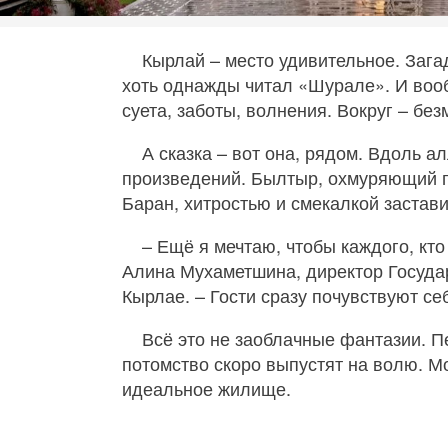
Кырлай – место удивительное. Зага
хоть однажды читал «Шурале». И вооб
суета, заботы, волнения. Вокруг – бе
А сказка – вот она, рядом. Вдоль 
произведений. Былтыр, охмуряющий п
Баран, хитростью и смекалкой застав
– Ещё я мечтаю, чтобы каждого, кто
Алина Мухаметшина, директор Госуда
Кырлае. – Гости сразу почувствуют с
Всё это не заоблачные фантазии. П
потомство скоро выпустят на волю. М
идеальное жилище.