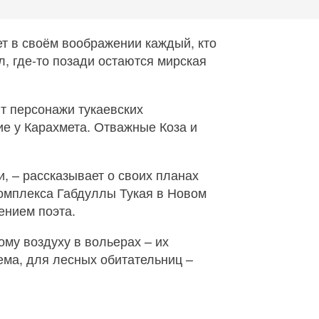
ет в своём воображении каждый, кто
, где‑то позади остаются мирская
ют персонажи тукаевских
е у Карахмета. Отважные Коза и
и, – рассказывает о своих планах
омплекса Габдуллы Тукая в Новом
ением поэта.
му воздуху в вольерах – их
ема, для лесных обитательниц –