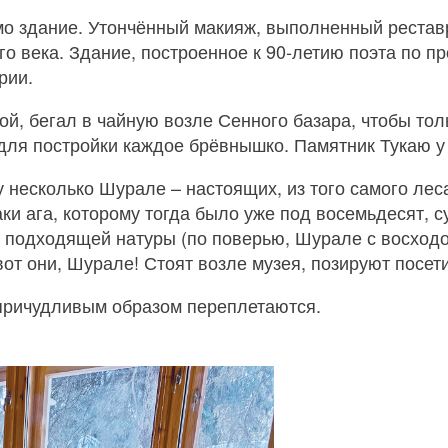
мо здание. Утончённый макияж, выполненный рестав
о века. Здание, построенное к 90‑летию поэта по пр
рии.
ой, бегал в чайную возле Сенного базара, чтобы тол
для постройки каждое брёвнышко. Памятник Тукаю у 
 несколько Шурале – настоящих, из того самого леса
аки ага, которому тогда было уже под восемьдесят, 
х подходящей натуры (по поверью, Шурале с восход
от они, Шурале! Стоят возле музея, позируют посет
 причудливым образом переплетаются.