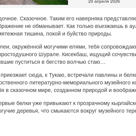
20 апреля 2026
дочное. Сказочное. Таким его наверняка представля
ражение не обманывает. Как только въезжаешь в аул
змятежная тишина, покой и буйство природы.
аллеи, окружённой могучими елями, тебя сопровожда
ростодушного Шурале. Кисекбаш, ищущий сочувстви
ившие пуститься в бегство волчью стаю…
 приезжает сюда, к Тукаю, встречали павлины и белк
рственного литературно-мемориального музейного к
ебя в сказочном мире, созданном природой и воображ
ервые белки уже привыкают к прозрачному кырлайско
огучие деревья, что смыкаются вокруг музейного тер