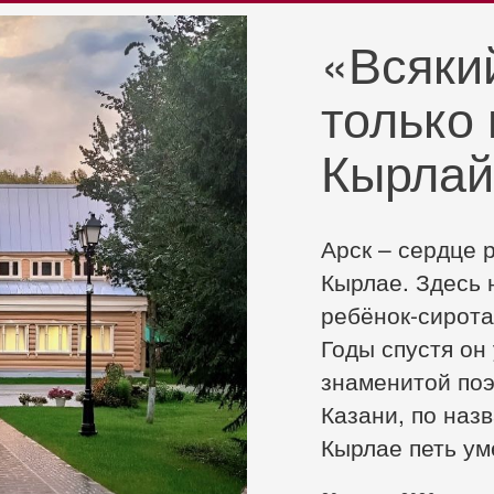
«Всяки
только
Кырла
Арск – сердце 
Кырлае. Здесь 
ребёнок-сирота
Годы спустя он
знаменитой поэ
Казани, по наз
Кырлае петь у