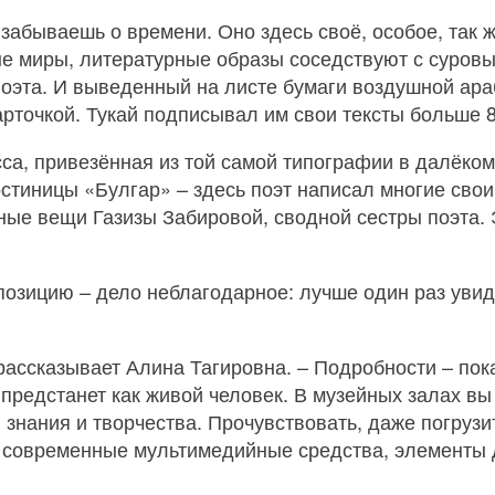
 забываешь о времени. Оно здесь своё, особое, так ж
ые миры, литературные образы соседствуют с суров
оэта. И выведенный на листе бумаги воздушной ара
рточкой. Тукай подписывал им свои тексты больше 8
са, привезённая из той самой типографии в далёком 
остиницы «Булгар» – здесь поэт написал многие сво
ые вещи Газизы Забировой, сводной сестры поэта. Э
позицию – дело неблагодарное: лучше один раз увид
 рассказывает Алина Тагировна. – Подробности – пока
 предстанет как живой человек. В музейных залах вы
 знания и творчества. Прочувствовать, даже погрузи
 и современные мультимедийные средства, элементы