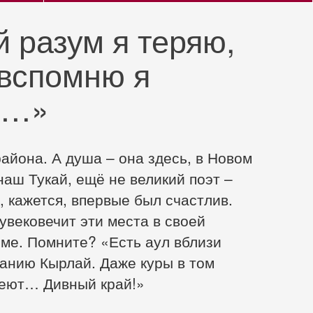
й разум я теряю,
 вспомню я
й…»
района. А душа – она здесь, в Новом
наш Тукай, ещё не великий поэт –
, кажется, впервые был счастлив.
 увековечит эти места в своей
ме. Помните? «Есть аул вблизи
ванию Кырлай. Даже куры в том
меют… Дивный край!»