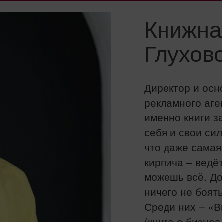
Книжна
Глухов
Директор и осн
рекламного аге
именно книги з
себя и свои сил
что даже самая
кирпича – ведёт
можешь всё. До
ничего не боять
Среди них – «
(книга о бизне