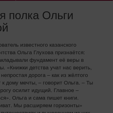
я полка Ольги
ой
ователь известного казанского
нтства Ольга Глухова признаётся:
акладывали фундамент её веры в
ы. «Книжки детства учат нас верить,
 непростая дорога – как из жёлтого
 к дому мечты, – говорит Ольга. – Ты
рогу осилит идущий. Главное –
ся». Ольга и сама пишет книги.
Виват. Мы расширяем горизонты»
с-путешествиях и вынесенном из них