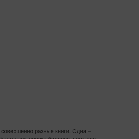
е совершенно разные книги. Одна –
сформации, поиске баланса и смысла.