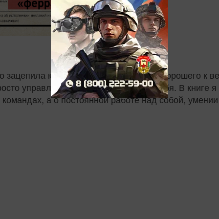
о зацепила книга Джима Коллинза «От хорошего к ве
росто управляет, а меняет мир вокруг себя. В книге 
 командах, а о постоянной работе над собой, умении 