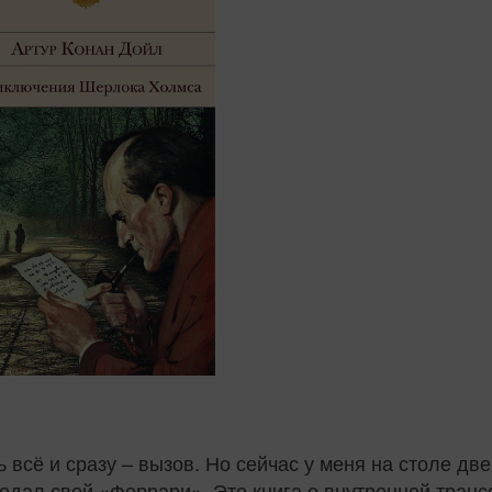
 всё и сразу – вызов. Но сейчас у меня на столе дв
одал свой «Феррари». Это книга о внутренней тран