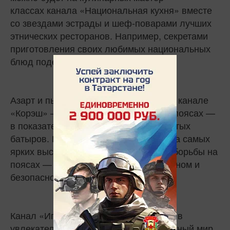
классах канала «Национальная кухня» вместе
со звездами эстрады и шеф-поварами лучших
этнических ресторанов. Например, секретами
приготовления своих любимых национальных
блюд поделится певица Алсу.
Азарт и пыл схватки ждет зрителей на канале
«Корэш» — национальной борьбы на поясах —
в показательных выступлениях именитых
батыров. Исторические кадры, хроника самых
ярких выступлений, события из мира борьбы на
поясах — все это в максимально удобном и
безопасном для зрителей формате.
Канал «Игровой Сабантуй» пригласит в
увлекательное путешествие в колоритный мир