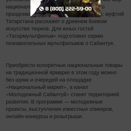
национальных традиций этого древнего
праздника плуга. Внимание, эксклюзив: муфтий
Татарстана расскажет о древнем боевом
искусстве тюрков. Для юных гостей
«Татармультфильм» подготовил серию
познавательных мультфильмов о Сабантуе.
Приобрести колоритные национальные товары
на традиционной ярмарке в этом году можно
без шума и очередей на площадке
«Национальный маркет», а канал
«Молодежный Сабантуй» станет территорией
развития. В программе — молодежные
проекты, выступления известных спикеров,
онлайн-конкурсы и розыгрыши.