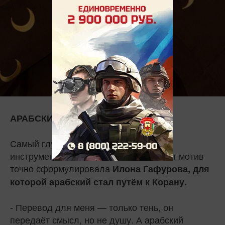
УСЛЫШАТЬ БОГА
АРАБСКИЙ:
Самый глубокий уровень — язык как
инструмент познания себя и Бога. Этот мотив
точно сформулировала
Илона Гафурова, для
которой арабский стал путём к Корану.
- Перевод для меня — только тень, он
передаёт смысл, но не душу. А арабский