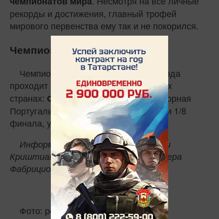
. Несмотря на все личные
чемпионатов мира
рекорды и достижения, главный трофей
мирового первенства ему так и не покорился.
Чемпионат мира 2026
Чемпионат мира по футболу 2026 года
проходит с
в трёх
11 июня по 19 июля
странах:
. Сборная
США, Канаде и Мексике
Португалии покинула турнир на стадии 1/8
финала, уступив Испании.
Информация основана на заявлении
Криштиану Роналду и данных инсайдера
Фабрицио Романо.
Фото: portugal.fpf.pt