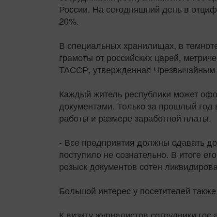
России. На сегодняшний день в отциф
20%.
В специальных хранилищах, в темнот
грамоты от российских царей, метрич
ТАССР, утвержденная Чрезвычайным X
Каждый житель республики может офо
документами. Только за прошлый год 
работы и размере заработной платы.
- Все предприятия должны сдавать до
поступило не сознательно. В итоге е
розыск документов сотен ликвидирова
Большой интерес у посетителей также
К визиту журналистов сотрудники гос