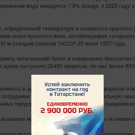
орванном виде находятся 7,5% фонда, к 2020 году э
е, определенной температуре и влажности хранятся 
еские книги прошлого века, автобиография татарско
I-м съездом Советов ТАССР 25 июня 1937 года.
рмить читательский билет и совершенно бесплатно 
в архив поступило 26499 запросов. Их них более 85
кументы в архив. К сожалению, на 35% запросов отве
го сотрудники вынуждены получать минимальную пенс
нных предприятий, - пояснила Гульнара Закариевна
 вызывает история своего рода и запросы по каким-
 архива подготовили стенды, на которых запечатлены