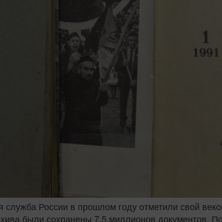
ая служба России в прошлом году отметили свой веко
рхива были сохранены 7,5 миллионов документов. По