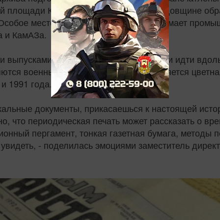
ой площади Казани, посвященный 2-й годовщине обр
. Особое место в истории Татарстана занимает пром
а и КамАЗа.
 выпусками республиканских газет. Если идти вдол
ются военными лозунгами, затем появляется цветная 
и 1991 года.
кальные документы, прикасаешься к настоящей истор
, что периодическая печать может рассказать о врем
ионный пергамент, тонкая газетная бумага, методы п
увидеть, - поделилась эмоциями заместитель директ