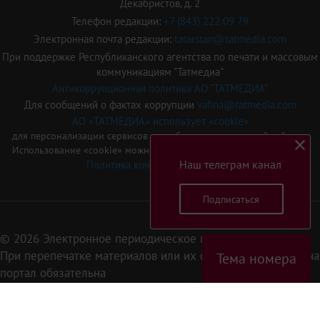
Декабристов, д. 2
Телефон редакции:
+7 (843) 222 09 79
Электронная почта редакции:
tatarstan@tatmedia.com
При поддержке Республиканского агентства по печати и массовым
коммуникациям "Татмедиа"
Антикоррупционная политика АО "ТАТМЕДИА"
Для сообщений о фактах коррупции
vafina@tatmedia.com
АО «ТАТМЕДИА» использует «cookie»
для персонализации сервисов и удобства пользователей сайтом.
Использование «cookie» можно отменить в настройках браузера.
Наш телеграм канал
Политика конфиденциальности
Подписаться
© 2026 Электронное периодическое издание «Татарстан»
При перепечатке материалов или их фрагментов ссылка на
Тема номера
портал обязательна
16+