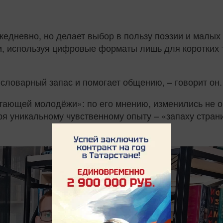
ежедневно, но делает выбор в пользу поэзии и малых
, используя цифровые форматы лишь для коротких те
словарный запас и помогает общению, – говорит он.
итающей молодёжи»: по его мнению, изменились не 
аря уникальному чувственному опыту – «запаху стра