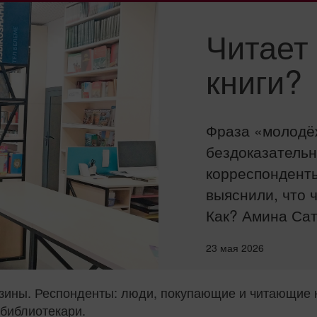
Читает
книги?
Фраза «молодёж
бездоказатель
корреспонденты
выяснили, что 
Как? Амина Сат
23 мая 2026
ины. Респонденты: люди, покупающие и читающие кн
 библиотекари.