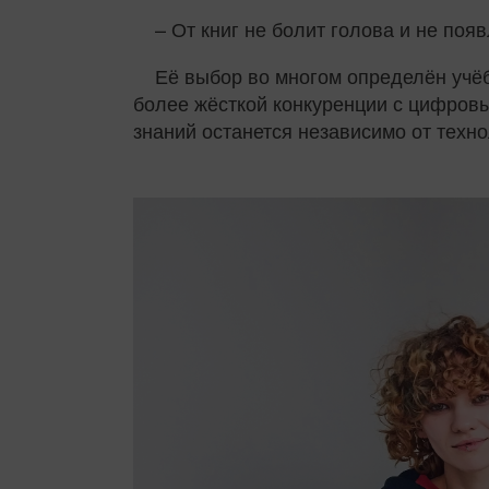
– От книг не болит голова и не появ
Её выбор во многом определён учёб
более жёсткой конкуренции с цифровы
знаний останется независимо от техн