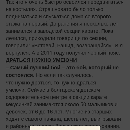
Так что я очень быстро освоился передвигаться
на костылях. Страшновато было только
подниматься и спускаться дома со второго
этажа на первый. До ранения я несколько лет
занимался в заводской секции карате. Пока
лечился, приходили товарищи по секции,
говорили: «Вставай, Рашид, возвращайся». И я
вернулся. А в 2011 году получил чёрный пояс.
ДРАТЬСЯ НУЖНО УМЕЮЧИ
– Самый лучший бой – это бой, который не
Но если так случилось,
состоялся.
что нужно драться, то нужно драться
умеючи. Сейчас в болгарском детском
оздоровительном центре в секции карате
кёкусинкай занимаются около 50 мальчиков и
девочек, от 6 до 16 лет. Многие из старших
ходят с самого начала, шесть лет, выигрывали
и районные, и республиканские соревнования.