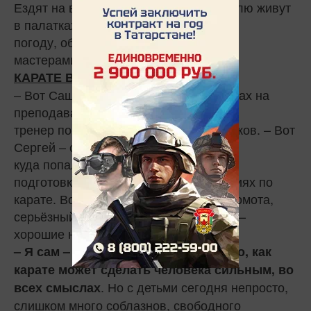
Ездят на всероссийские сборы – неделю живут
в палатках, тренируются в любую
погоду, общаются со сверстниками и
мастерами.
КАРАТЕ ВСЕМ В ПОМОЩЬ
– Вот Саша, он сейчас учится в Тетюшах на
преподавателя физкультуры, –
тренер показывает фотографии учеников. – Вот
Сергей – служит в десантных войсках,
куда попал во многом благодаря
подготовке, которую прошёл на занятиях по
карате. Вот Олег – 11 лет, сильная хромота,
серьёзный диагноз, а спустя два года –
хорошие навыки боя и три медали.
– Я сам – живое доказательство того, как
карате может сделать человека сильным, во
. Но с детьми сегодня непросто,
всех смыслах
слишком много соблазнов, свободного