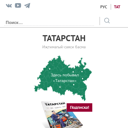
РУС
ТАТ
ТАТАРСТАН
Иҗтимагый-сәяси басма
Здесь побывал
«Татарстан»