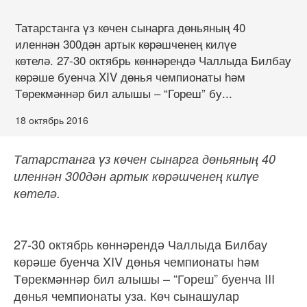
Татарстанга үз көчен сынарга дөньяның 40
иленнән 300дән артык көрәшченең килүе
көтелә. 27-30 октябрь көннәрендә Чаллыда Билбау
көрәше буенча XIV дөнья чемпионаты һәм
Төрекмәннәр бил алышы – “Гореш” бу...
18 октябрь 2016
Татарстанга үз көчен сынарга дөньяның 40
иленнән 300дән артык көрәшченең килүе
көтелә.
27-30 октябрь көннәрендә Чаллыда Билбау
көрәше буенча XIV дөнья чемпионаты һәм
Төрекмәннәр бил алышы – “Гореш” буенча III
дөнья чемпионаты уза. Көч сынашулар