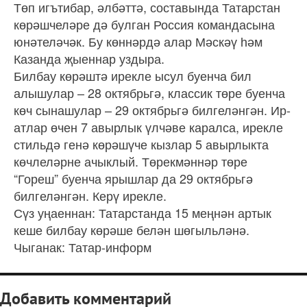
Төп игътибар, әлбәттә, составында Татарстан
көрәшчеләре дә булган Россия командасына
юнәтеләчәк. Бу көннәрдә алар Мәскәү һәм
Казанда җыеннар уздыра.
Билбау көрәштә ирекле ысул буенча бил
алышулар – 28 октябрьгә, классик төре буенча
көч сынашулар – 29 октябрьгә билгеләнгән. Ир-
атлар өчен 7 авырлык үлчәве каралса, ирекле
стильдә генә көрәшүче кызлар 5 авырлыкта
көчлеләрне ачыклый. Төрекмәннәр төре
“Гореш” буенча ярышлар да 29 октябрьгә
билгеләнгән. Керү ирекле.
Сүз уңаеннан: Татарстанда 15 меңнән артык
кеше билбау көрәше белән шөгыльләнә.
Чыганак: Татар-информ
Добавить комментарий