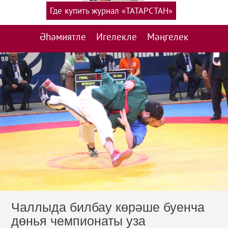
Где купить журнал «ТАТАРСТАН»
Әһәмиятле
Игелекле
Мәңгелек
Чаллыда билбау көрәше буенча
дөнья чемпионаты уза