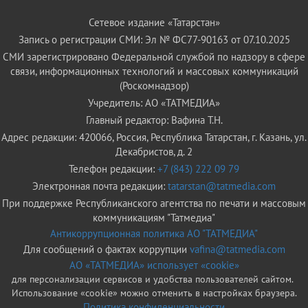
Сетевое издание «Татарстан»
Запись о регистрации СМИ: Эл № ФС77-90163 от 07.10.2025
СМИ зарегистрировано Федеральной службой по надзору в сфере
связи, информационных технологий и массовых коммуникаций
(Роскомнадзор)
Учредитель: АО «ТАТМЕДИА»
Главный редактор: Вафина Т.Н.
Адрес редакции: 420066, Россия, Республика Татарстан, г. Казань, ул.
Декабристов, д. 2
Телефон редакции:
+7 (843) 222 09 79
Электронная почта редакции:
tatarstan@tatmedia.com
При поддержке Республиканского агентства по печати и массовым
коммуникациям "Татмедиа"
Антикоррупционная политика АО "ТАТМЕДИА"
Для сообщений о фактах коррупции
vafina@tatmedia.com
АО «ТАТМЕДИА» использует «cookie»
для персонализации сервисов и удобства пользователей сайтом.
Использование «cookie» можно отменить в настройках браузера.
Политика конфиденциальности