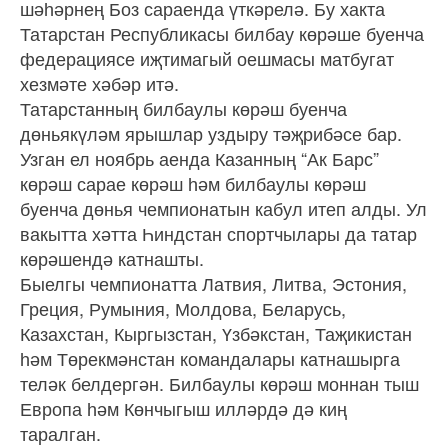
шәһәрнең Боз сараенда үткәрелә. Бу хакта
Татарстан Республикасы билбау көрәше буенча
федерациясе иҗтимагый оешмасы матбугат
хезмәте хәбәр итә.
Татарстанның билбаулы көрәш буенча
дөньякүләм ярышлар уздыру тәҗрибәсе бар.
Узган ел ноябрь аенда Казанның “Ак Барс”
көрәш сарае көрәш һәм билбаулы көрәш
буенча дөнья чемпионатын кабул итеп алды. Ул
вакытта хәтта Һиндстан спортчылары да татар
көрәшендә катнашты.
Быелгы чемпионатта Латвия, Литва, Эстония,
Греция, Румыния, Молдова, Беларусь,
Казахстан, Кыргызстан, Үзбәкстан, Таҗикистан
һәм Төрекмәнстан командалары катнашырга
теләк белдергән. Билбаулы көрәш моннан тыш
Европа һәм Көнчыгыш илләрдә дә киң
таралган.