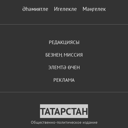
Әһәмиятле
Игелекле
Мәңгелек
РЕДАКЦИЯСЫ
БЕЗНЕҢ МИССИЯ
ЭЛЕМТӘ ӨЧЕН
РЕКЛАМА
ТАТАРСТАН
Общественно-политическое издание