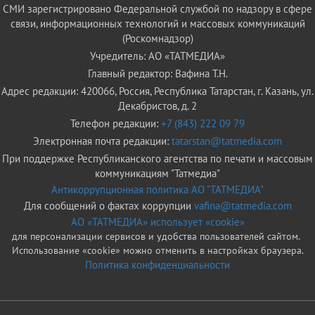
СМИ зарегистрировано Федеральной службой по надзору в сфере
связи, информационных технологий и массовых коммуникаций
(Роскомнадзор)
Учредитель: АО «ТАТМЕДИА»
Главный редактор: Вафина Т.Н.
Адрес редакции: 420066, Россия, Республика Татарстан, г. Казань, ул.
Декабристов, д. 2
Телефон редакции:
+7 (843) 222 09 79
Электронная почта редакции:
tatarstan@tatmedia.com
При поддержке Республиканского агентства по печати и массовым
коммуникациям "Татмедиа"
Антикоррупционная политика АО "ТАТМЕДИА"
Для сообщений о фактах коррупции
vafina@tatmedia.com
АО «ТАТМЕДИА» использует «cookie»
для персонализации сервисов и удобства пользователей сайтом.
Использование «cookie» можно отменить в настройках браузера.
Политика конфиденциальности