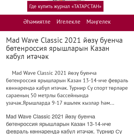
Где купить журнал «ТАТАРСТАН»
Әһәмиятле
Игелекле
Мәңгелек
Mad Wave Classic 2021 йөзү буенча
бөтенроссия ярышларын Казан
кабул итәчәк
Mad Wave Classic 2021 йөзү буенча
бөтенроссия ярышларын Казан 13-14-нче февраль
көннәрендә кабул итәчәк. Турнир Су спорт төрләре
сараеның 50 метрлы бассейнында
узачак.Ярышларда 9-17 яшьлек кызлар һәм...
Mad Wave Classic 2021 йөзү буенча
бөтенроссия ярышларын Казан 13-14-нче
февраль көннәрендә кабул итәчәк. Турнир Су