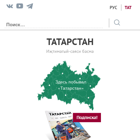
РУС
ТАТ
ТАТАРСТАН
Иҗтимагый-сәяси басма
Здесь побывал
«Татарстан»