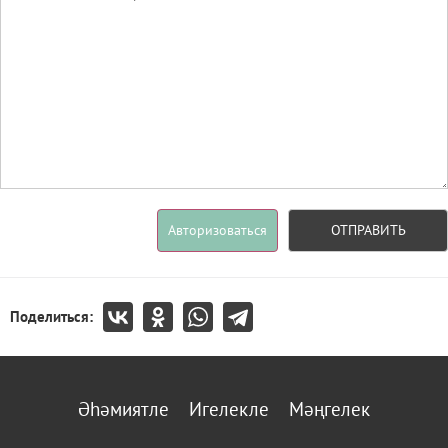
Авторизоваться
ОТПРАВИТЬ
Поделиться:
Әһәмиятле
Игелекле
Мәңгелек