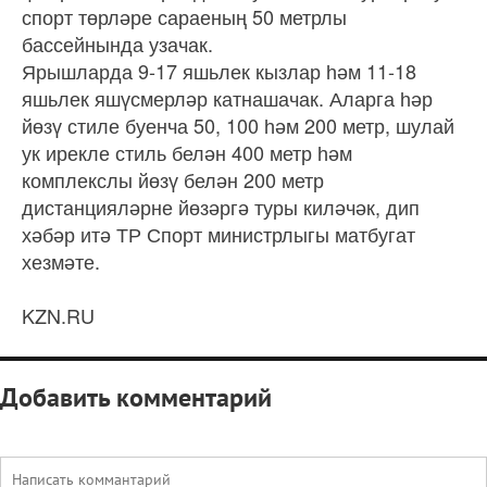
спорт төрләре сараеның 50 метрлы
бассейнында узачак.
Ярышларда 9-17 яшьлек кызлар һәм 11-18
яшьлек яшүсмерләр катнашачак. Аларга һәр
йөзү стиле буенча 50, 100 һәм 200 метр, шулай
ук ирекле стиль белән 400 метр һәм
комплекслы йөзү белән 200 метр
дистанцияләрне йөзәргә туры киләчәк, дип
хәбәр итә ТР Спорт министрлыгы матбугат
хезмәте.
KZN.RU
Добавить комментарий