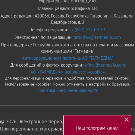
Учредитель: АО «ТАТМЕДИА»
Главный редактор: Вафина Т.Н.
Адрес редакции: 420066, Россия, Республика Татарстан, г. Казань, ул.
Декабристов, д. 2
Телефон редакции:
+7 (843) 222 09 79
Электронная почта редакции:
tatarstan@tatmedia.com
При поддержке Республиканского агентства по печати и массовым
коммуникациям "Татмедиа"
Антикоррупционная политика АО "ТАТМЕДИА"
Для сообщений о фактах коррупции
vafina@tatmedia.com
АО «ТАТМЕДИА» использует «cookie»
для персонализации сервисов и удобства пользователей сайтом.
Использование «cookie» можно отменить в настройках браузера.
Политика конфиденциальности
© 2026 Электронное периодическое издание «Татарстан»
Наш телеграм канал
При перепечатке материалов или их фрагментов ссылка на