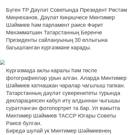
Бүген ТР Дәүләт Советында Президент Рөстәм
Миңнеханов, Дәүләт Киңәшчесе Минтимер
Шәймиев һәм парламент рәисе Фәрит
Мөхәммәтшин Татарстанның Беренче
Президенты сайлануының 30 еллыгына
багышланган күргәзмәне карады.
Күргәзмәдә аклы-каралы һәм төсле
фотографияләр урын алган. Аларда Минтимер
Шәймиев катнашкан чаралар чагылыш тапкан.
Татарстанның дәүләт суверенитеты турында
декларациясен кабул итү алдыннан чыгышы
сурәтләнгән фотопортрет та бар. Ул вакытта
Минтимер Шәймиев ТАССР Югары Советы
Рәисе булган.
Биредә шулай ук Минтимер Шәймиевнең