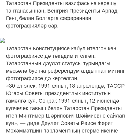
Татарстан Президенты вазифасына керешү
тантанасыннан, Венгрия Президенты Арпад
Генц белән Болгарга сәфәреннән
фотографияләр бар.
Татарстан Конституциясе кабул ителгән көн
фотографиясе дә тәкъдим ителгән.
Татарстанның дәүләт статусы турындагы
мәсьәлә буенча референдум алдыннан митинг
фотографиясе дә кертелгән.
«30 ел элек, 1991 елның 18 апрелендә, ТАССР
Югары Советы президентлык институтын
гамәлгә куя. Соңрак 1991 елның 12 июнендә
күпчелек тавыш белән Татарстан Президенты
итеп Минтимер Шәрипович Шәймиевне сайлап
куя», — диде Дәүләт Советы Рәисе Фәрит
Мөхәммәтшин парламентның егерме икенче