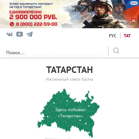
РУС
ТАТ
ТАТАРСТАН
Иҗтимагый-сәяси басма
Здесь побывал
«Татарстан»