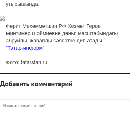
утырышында.
Фәрит Мөхәммәтшин РФ Хезмәт Герое
Минтимер Шәймиевне дөнья масштабындагы
абруйлы, җаваплы сәясәтче дип атады.
"Татар-информ"
Фото: tatarstan.ru
Добавить комментарий