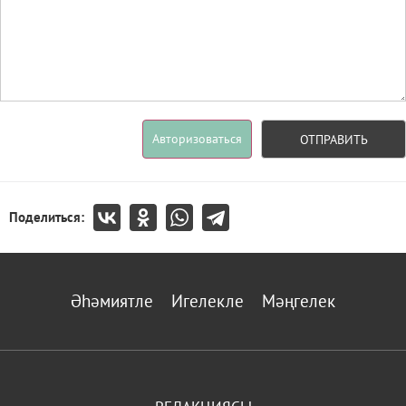
Авторизоваться
ОТПРАВИТЬ
Поделиться:
Әһәмиятле
Игелекле
Мәңгелек