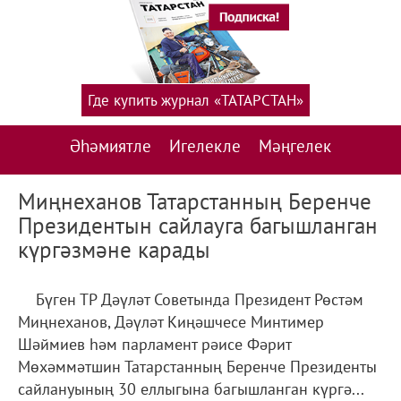
Где купить журнал «ТАТАРСТАН»
Әһәмиятле
Игелекле
Мәңгелек
Миңнеханов Татарстанның Беренче
Президентын сайлауга багышланган
күргәзмәне карады
Бүген ТР Дәүләт Советында Президент Рөстәм
Миңнеханов, Дәүләт Киңәшчесе Минтимер
Шәймиев һәм парламент рәисе Фәрит
Мөхәммәтшин Татарстанның Беренче Президенты
сайлануының 30 еллыгына багышланган күргә...