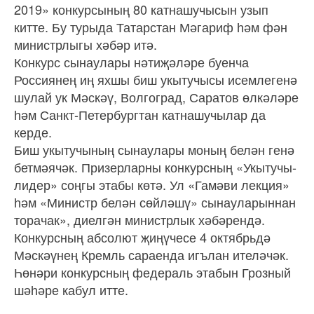
2019» конкурсының 80 катнашучысын узып
китте. Бу турыда Татарстан Мәгариф һәм фән
министрлыгы хәбәр итә.
Конкурс сынаулары нәтиҗәләре буенча
Россиянең иң яхшы биш укытучысы исемлегенә
шулай ук Мәскәү, Волгоград, Саратов өлкәләре
һәм Санкт-Петербургтан катнашучылар да
керде.
Биш укытучының сынаулары моның белән генә
бетмәячәк. Призерларны конкурсның «Укытучы-
лидер» соңгы этабы көтә. Ул «Гамәви лекция»
һәм «Министр белән сөйләшү» сынауларыннан
торачак», диелгән министрлык хәбәрендә.
Конкурсның абсолют җиңүчесе 4 октябрьдә
Мәскәүнең Кремль сараенда игълан ителәчәк.
Һөнәри конкурсның федераль этабын Грозный
шәһәре кабул итте.