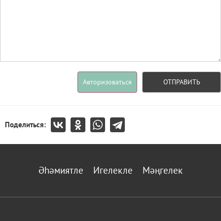
Авторизоваться
ОТПРАВИТЬ
Поделиться:
Әһәмиятле
Игелекле
Мәңгелек