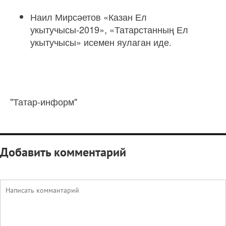
Наил Мирсәетов «Казан Ел
укытучысы-2019», «Татарстанның Ел
укытучысы» исемен яулаган иде.
"Татар-информ"
Добавить комментарий