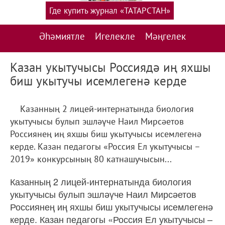
Где купить журнал «ТАТАРСТАН»
Әһәмиятле
Игелекле
Мәңгелек
Казан укытучысы Россиядә иң яхшы
биш укытучы исемлегенә керде
Казанның 2 лицей-интернатында биология
укытучысы булып эшләүче Наил Мирсәетов
Россиянең иң яхшы биш укытучысы исемлегенә
керде. Казан педагогы «Россия Ел укытучысы –
2019» конкурсының 80 катнашучысын...
Казанның 2 лицей-интернатында биология
укытучысы булып эшләүче Наил Мирсәетов
Россиянең иң яхшы биш укытучысы исемлегенә
керде. Казан педагогы «Россия Ел укытучысы –