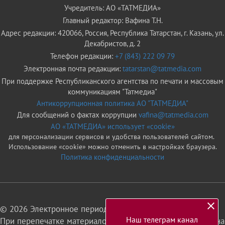
Учредитель: АО «ТАТМЕДИА»
Главный редактор: Вафина Т.Н.
Адрес редакции: 420066, Россия, Республика Татарстан, г. Казань, ул.
Декабристов, д. 2
Телефон редакции:
+7 (843) 222 09 79
Электронная почта редакции:
tatarstan@tatmedia.com
При поддержке Республиканского агентства по печати и массовым
коммуникациям "Татмедиа"
Антикоррупционная политика АО "ТАТМЕДИА"
Для сообщений о фактах коррупции
vafina@tatmedia.com
АО «ТАТМЕДИА» использует «cookie»
для персонализации сервисов и удобства пользователей сайтом.
Использование «cookie» можно отменить в настройках браузера.
Политика конфиденциальности
© 2026 Электронное периодическое издание «Татарстан»
Наш телеграм канал
При перепечатке материалов или их фрагментов ссылка на