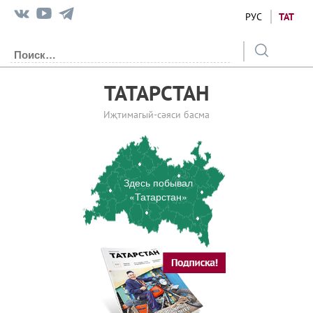
РУС
ТАТ
ТАТАРСТАН
Иҗтимагый-сәяси басма
Здесь побывал
«Татарстан»