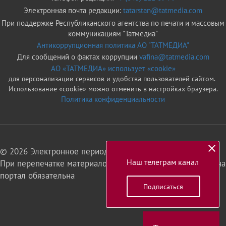
Электронная почта редакции:
tatarstan@tatmedia.com
При поддержке Республиканского агентства по печати и массовым
коммуникациям "Татмедиа"
Антикоррупционная политика АО "ТАТМЕДИА"
Для сообщений о фактах коррупции
vafina@tatmedia.com
АО «ТАТМЕДИА» использует «cookie»
для персонализации сервисов и удобства пользователей сайтом.
Использование «cookie» можно отменить в настройках браузера.
Политика конфиденциальности
© 2026 Электронное периодическое издание «Татарстан»
Наш телеграм канал
При перепечатке материалов или их фрагментов ссылка на
портал обязательна
Подписаться
16+