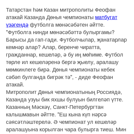
Татарстан һәм Казан митрополиты Феофан
атакай Казанда Дөнья чемпионаты
матбугат
үзәгендә
футболга мөнәсәбәтен әйтте.
"Футболга нинди мөнәсәбәттә булыргамы?
Барысы да гап-гади. Футболчылар, җанатарлар
кемнәр алар? Алар, беренче чиратта,
гражданнар, кешеләр, ә бу иң мөһиме. Футбол
төрле ил кешеләренә бергә җыелу, аралашу
мөмкинлеге бирә. Дөнья чемпионаты кебек
сәбәп булганда бигрәк тә", - диде Феофан
атакай.
Митрополит Дөнья чемпионатының Россиядә,
Казанда узуы бик яхшы булуын билгеләп үтте.
Казанның Мәскәү, Санкт-Петербургтан
калышмавын әйтте. "Еш кына күп нәрсә
сәясәтләштерелә. Ә чемпионат ул кешеләр
аралашуына корылган чара булырга тиеш. Мин