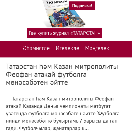
Где купить журнал «ТАТАРСТАН»
Әһәмиятле
Игелекле
Мәңгелек
Татарстан һәм Казан митрополиты
Феофан атакай футболга
мөнәсәбәтен әйтте
Татарстан һәм Казан митрополиты Феофан
атакай Казанда Дөнья чемпионаты матбугат
үзәгендә футболга мөнәсәбәтен әйтте."Футболга
нинди мөнәсәбәттә булыргамы? Барысы да гап-
гади. Футболчылар, җанатарлар к...