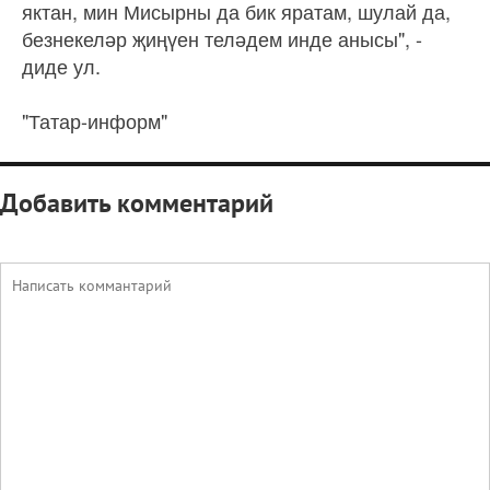
яктан, мин Мисырны да бик яратам, шулай да,
безнекеләр җиңүен теләдем инде анысы", -
диде ул.
"Татар-информ"
Добавить комментарий