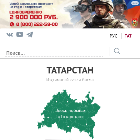
РУС
ТАТ
ТАТАРСТАН
Иҗтимагый-сәяси басма
Здесь побывал
«Татарстан»