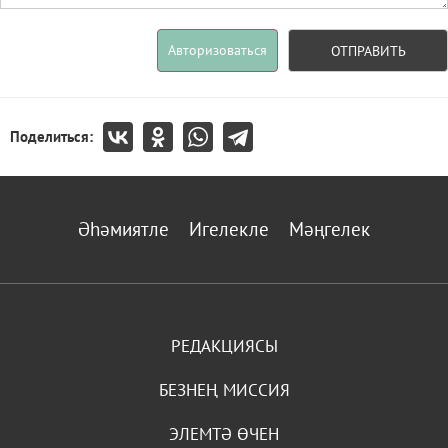
Авторизоваться
ОТПРАВИТЬ
Поделиться:
Әһәмиятле
Игелекле
Мәңгелек
РЕДАКЦИЯСЫ
БЕЗНЕҢ МИССИЯ
ЭЛЕМТӘ ӨЧЕН