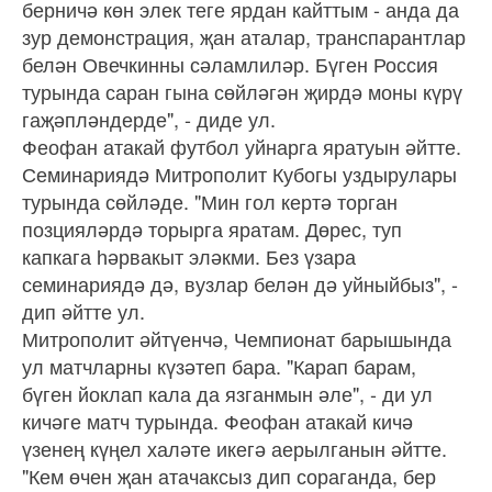
берничә көн элек теге ярдан кайттым - анда да
зур демонстрация, җан аталар, транспарантлар
белән Овечкинны сәламлиләр. Бүген Россия
турында саран гына сөйләгән җирдә моны күрү
гаҗәпләндерде", - диде ул.
Феофан атакай футбол уйнарга яратуын әйтте.
Семинариядә Митрополит Кубогы уздырулары
турында сөйләде. "Мин гол кертә торган
позцияләрдә торырга яратам. Дөрес, туп
капкага һәрвакыт эләкми. Без үзара
семинариядә дә, вузлар белән дә уйныйбыз", -
дип әйтте ул.
Митрополит әйтүенчә, Чемпионат барышында
ул матчларны күзәтеп бара. "Карап барам,
бүген йоклап кала да язганмын әле", - ди ул
кичәге матч турында. Феофан атакай кичә
үзенең күңел халәте икегә аерылганын әйтте.
"Кем өчен җан атачаксыз дип сораганда, бер