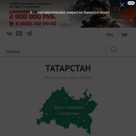
6
Автоматическое закрытие баннера через
РУС
ТАТ
ТАТАРСТАН
Иҗтимагый-сәяси басма
Здесь побывал
«Татарстан»