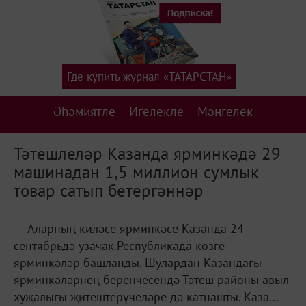
Где купить журнал «ТАТАРСТАН»
Әһәмиятле
Игелекле
Мәңгелек
Тәтешлеләр Казанда ярминкәдә 29
машинадан 1,5 миллион сумлык
товар сатып бетергәннәр
Аларның киләсе ярминкәсе Казанда 24
сентябрьдә узачак.Республикада көзге
ярминкәләр башланды. Шулардан Казандагы
ярминкәләрнең беренчесендә Тәтеш районы авыл
хуҗалыгы җитештерүчеләре дә катнашты. Каза...