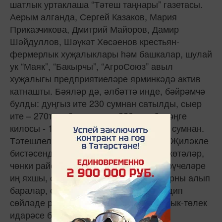
шатлык уртаклаша “Тәтеш таңнары” газетасы.
Аерым алганда, Сергей Казаков, Мария
Приказчикова, Дмитрий Майоров, Дамир
Шәйдуллов, Шәүкәт Хөсәенов крестьян-
фермерлык хуҗалыклары һәм башкалар, шулай
ук “Маяк”, “Бакырчы”, “АгроСоюз” авыл
хуҗалыгы предприятиеләре ярминкәдә актив
катнашты. Бәяләр дә, әлбәттә инде, бәйрәмчә
булды: дуңгыз ите 230 сумнан сатылды, сыер
ите – 270тән, бәрән ите – 320дән, бәрәңге
килосы - 10 сумнан, сөт – литры 28-30 сумнан.
Тәтешлеләр һәрчак сәүдә итә торган “Җиләкле
бистәсендә” безне инде беләләр һәм көтәләр,
чөнки район авыл хуҗалыгы җитештерүчеләре
иң яхшы, сорап алына торган товарларны алып
баралар, өстәвенә, бәяләр дә кулай, дип
сөйләде район авыл хуҗалыгы һәм азык-төлек
идарәсе белгече Евгений Волков.