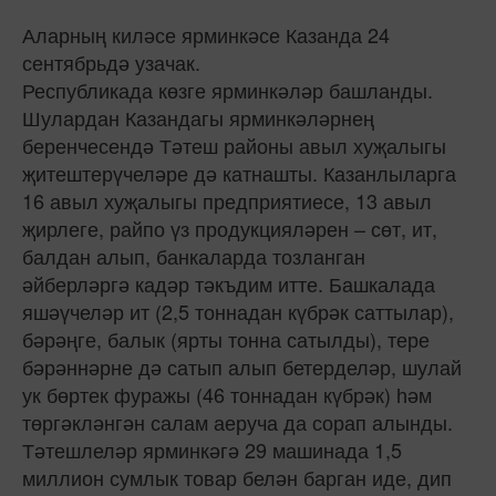
Аларның киләсе ярминкәсе Казанда 24
сентябрьдә узачак.
Республикада көзге ярминкәләр башланды.
Шулардан Казандагы ярминкәләрнең
беренчесендә Тәтеш районы авыл хуҗалыгы
җитештерүчеләре дә катнашты. Казанлыларга
16 авыл хуҗалыгы предприятиесе, 13 авыл
җирлеге, райпо үз продукцияләрен – сөт, ит,
балдан алып, банкаларда тозланган
әйберләргә кадәр тәкъдим итте. Башкалада
яшәүчеләр ит (2,5 тоннадан күбрәк саттылар),
бәрәңге, балык (ярты тонна сатылды), тере
бәрәннәрне дә сатып алып бетерделәр, шулай
ук бөртек фуражы (46 тоннадан күбрәк) һәм
төргәкләнгән салам аеруча да сорап алынды.
Тәтешлеләр ярминкәгә 29 машинада 1,5
миллион сумлык товар белән барган иде, дип