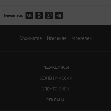
Поделиться:
Әһәмиятле
Игелекле
Мәңгелек
РЕДАКЦИЯСЫ
БЕЗНЕҢ МИССИЯ
ЭЛЕМТӘ ӨЧЕН
РЕКЛАМА