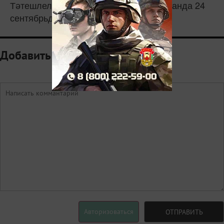
Тәтешлеләрнең киләсе ярминкәсе Казанда 24
сентябрьдә булачак.
Добавить комментарий
Авторизоваться
ОТПРАВИТЬ