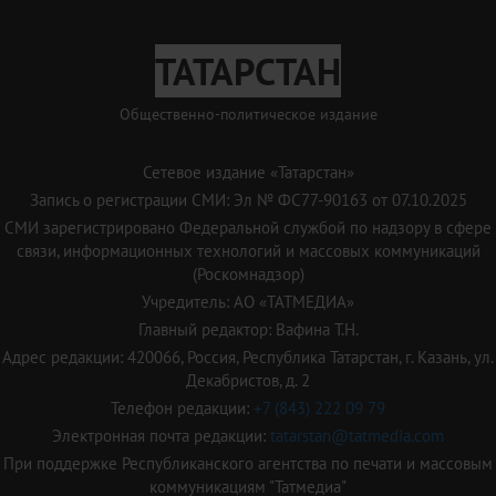
ТАТАРСТАН
Общественно-политическое издание
Сетевое издание «Татарстан»
Запись о регистрации СМИ: Эл № ФС77-90163 от 07.10.2025
СМИ зарегистрировано Федеральной службой по надзору в сфере
связи, информационных технологий и массовых коммуникаций
(Роскомнадзор)
Учредитель: АО «ТАТМЕДИА»
Главный редактор: Вафина Т.Н.
Адрес редакции: 420066, Россия, Республика Татарстан, г. Казань, ул.
Декабристов, д. 2
Телефон редакции:
+7 (843) 222 09 79
Электронная почта редакции:
tatarstan@tatmedia.com
При поддержке Республиканского агентства по печати и массовым
коммуникациям "Татмедиа"