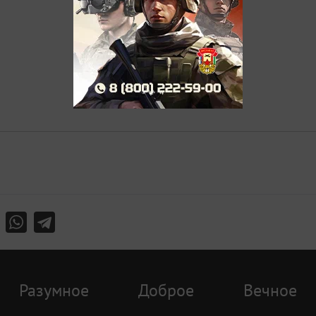
Разумное
Доброе
Вечное