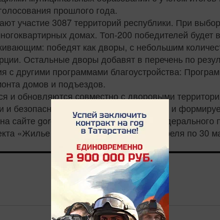
 голосования прошлого года.
мают участие 3087 территорий республики. При выбо
ногоквартирных домах. Топ-200 победителей будет 
ивающим: победят как дворы, с небольшим количест
рции. Остальные дворы добавят в перечень по резу
ия с другими программами благоустройства: Програ
монта домов и подъездов.
я и обновляются совместно с дворовыми территори
 и безопасными маршрутами с парками, и формирует
на сайте gorodsreda.tatar.ru в рамках федеральног
та «Жилье и городская среда» с 15 апреля по 30 ма