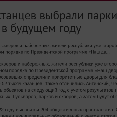
станцев выбрали парки
 в будущем году
скверов и набережных, жители республики уже второй 
ом порядке по Президентской программе «Наш дв...
кверов и набережных, жители республики уже второй
ном порядке по Президентской программе «Наш двор
осовавших определили приоритетные дворы для благ
 52 тысяч казанцев. Также отличились Антинский, 
нь объектов на следующий год с учетом результатов 
ных, бульваров, парков и скверов, а затем будут о
22 году выносится 204 общественных пространства.
циями муниципальных образований с учетом итогов п