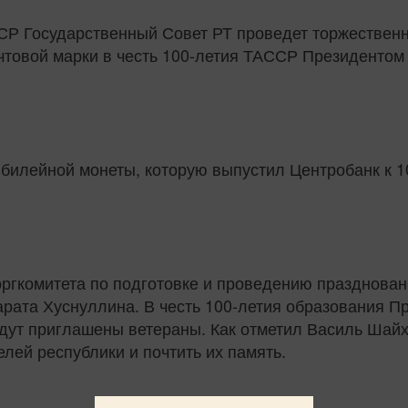
ССР Государственный Совет РТ проведет торжествен
товой марки в честь 100-летия ТАССР Президентом 
юбилейной монеты, которую выпустил Центробанк к 1
оргкомитета по подготовке и проведению празднова
ата Хуснуллина. В честь 100-летия образования Пр
удут приглашены ветераны. Как отметил Василь Шайх
лей республики и почтить их память.