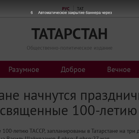
РУС
ТАТ
6
Автоматическое закрытие баннера через
ТАТАРСТАН
Общественно-политическое издание
Разумное
Доброе
Вечное
тане начнутся праздни
освященные 100-летию
00-летию ТАССР, запланированы в Татарстане на три д
на Василь Шайхразиев.&nbsp;&nbsp;27 мая...