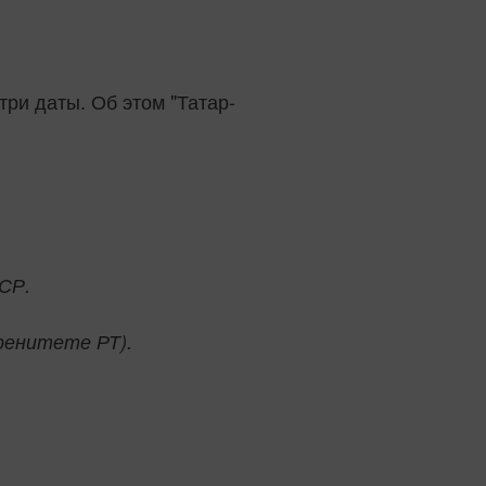
ри даты. Об этом "Татар-
ССР.
ренитете РТ).