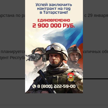
арстана по районам республики. Начиная с 29 янва
 планируется торжественное открытие различных объ
дент Республики Татарстан.