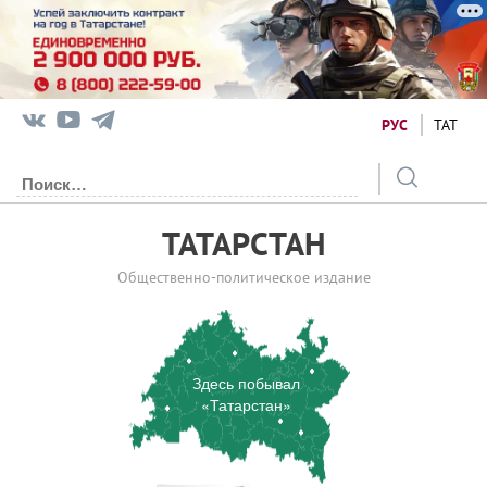
РУС
ТАТ
ТАТАРСТАН
Общественно-политическое издание
Здесь побывал
«Татарстан»