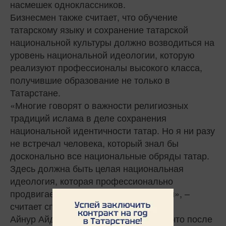
насмешек одноклассников.
Бизнесмен также считает, что обучение
татарскому языку и сохранение татарской
национальной культуры должно возводиться на
уровень национальной идеологии, которую
реализуют профессионалы высокого класса,
получившие образование не только в
Татарстане.
«Многие говорят о важности религиозных
традиций ислама в деле сохранения
национальной идентичности татар. Но я ни разу
не встречал человека, который знал бы
досконально все национальные обряды татар.
Здесь должна быть целая национальная
идеология, которая профессионально
продвигает татарский язык и традиции», –
считает спикер.
Айнур Айдельдинов рассказал о том, что после