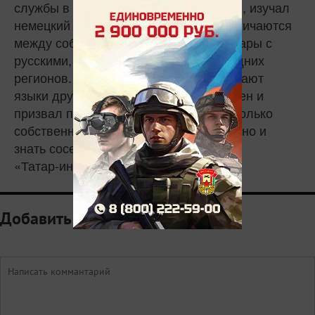
службы в армии он учился в Германии, изучал
немецкий язык. «Народы Европы различаются
между собой так же примерно, как татары с
русскими, марийцами, жителями соседних
регионов. Но они, в отличие от нас, знают
языки друг друга», – заметил бизнесмен и
призвал присутствующих изучать не только
собственную национальную культуру, но и
знать соседей.
«Татар-информ»
Добавить комментарий