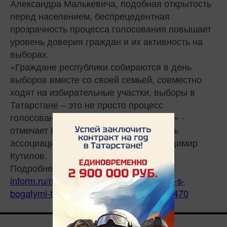
Александра Малькевича, подобная открытость
перед населением, беспрецедентная
прозрачность процесса голосования повышает
уровень доверия граждан и их активность на
выборах.
«Граждане республики собираются в день
выборов вместе со своей семьей, совместно
ходят на избирательные участки, выборы в
Татарстане – это не просто процесс
голосования, это настоящий праздник» -
отмечает Политтехнолог, соучредитель
ассоциации интернет-технологов Владимир
Кутилов.
Подробнее:
https://www.tatar-
inform.ru/news/eksperty-tatarstan-region-s-
bogatymi-tradiciyami-golosovaniya-5836470