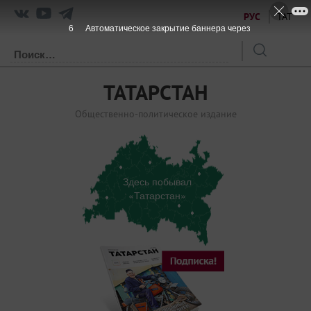
РУС
ТАТ
6
Автоматическое закрытие баннера через
ТАТАРСТАН
Общественно-политическое издание
Здесь побывал
«Татарстан»