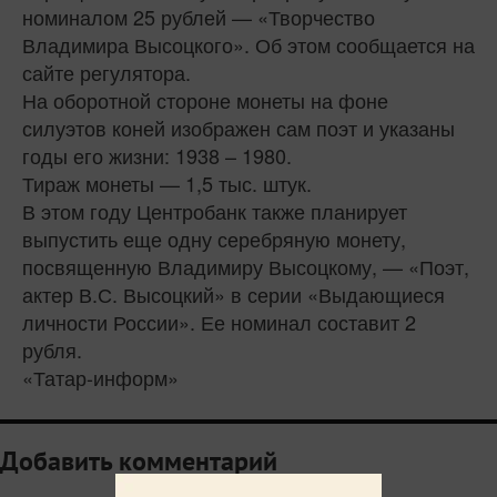
номиналом 25 рублей — «Творчество
Владимира Высоцкого». Об этом сообщается на
сайте регулятора.
На оборотной стороне монеты на фоне
силуэтов коней изображен сам поэт и указаны
годы его жизни: 1938 – 1980.
Тираж монеты — 1,5 тыс. штук.
В этом году Центробанк также планирует
выпустить еще одну серебряную монету,
посвященную Владимиру Высоцкому, — «Поэт,
актер В.С. Высоцкий» в серии «Выдающиеся
личности России». Ее номинал составит 2
рубля.
«Татар-информ»
Добавить комментарий