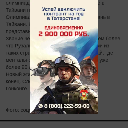
олимпиаде по ментальной арифметике в
Тайвани получил титул чемпиона.
Олимпиада проходила в городе Таоюань в
Тайвани. В олимпиаде участвовали
представители из более чем 10 стран.
Звание чемпиона заслужить сложно, тем более
что Рузаль соревновался с участниками из
таких стран, как Тайвань, Гонконг, Китай, где
ментальной арифметикой занимаются уже
более 20 лет!
Новый этап пройден, но это еще не
конец. Следующая олимпиада будет в
Гонконге.
Фото: соцсети