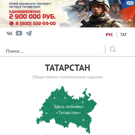
РУС
ТАТ
ТАТАРСТАН
Общественно-политическое издание
Здесь побывал
«Татарстан»