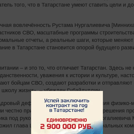
тель того, что в Татарстане умеют ставить цели и д
ичная вовлечённость Рустама Нургалиевича [Минниха
астников СВО, масштабные программы строительства
ормальные отчеты, а реальные шаги, которые меняют 
ание в Татарстане становится опорой будущего разв
тании – и это то, что отличает Татарстан. Здесь н
нственности, уважения к истории и культуре, наст
гают бойцам СВО, создают разработки и отправляют 
ю школу жизни», – убежден Губайдуллин.
адровый дефицит, необходимость усиления физико-м
ии честно признавать проблемы и искать решения пр
ика под руководством Раиса Рустама Нургалиевича 
тожил глава Центра развития профессиональных ком