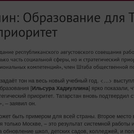
ин: Образование для Т
приоритет
ание республиканского августовского совещания рабо
лько часть социальной сферы, но и стратегический прио
иональных компетенций», член Штаба общественной п
задаёт тон на весь новый учебный год. <…> выступ
образования [
] ярко показали,
Ильсура Хадиуллина
тегический приоритет. Татарстан вновь подтвердил с
, – заявил он.
может быть примером для всей страны. Второе место
 только Москве, – это результат системной работы 
 обновление школ, детских садов, колледжей, и пол