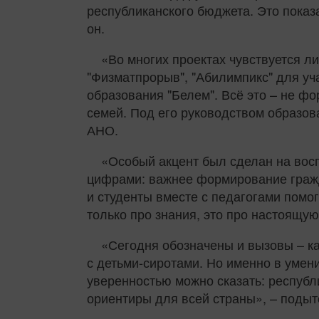
республиканского бюджета. Это показа
он.
«Во многих проектах чувствуется л
"Физматпрорыв", "Абилимпикс" для уч
образования "Белем". Всё это – не ф
семей. Под его руководством образов
АНО.
«Особый акцент был сделан на воспи
цифрами: важнее формирование гражда
и студенты вместе с педагогами помо
только про знания, это про настоящу
«Сегодня обозначены и вызовы – к
с детьми-сиротами. Но именно в умен
уверенностью можно сказать: республ
ориентиры для всей страны», – поды