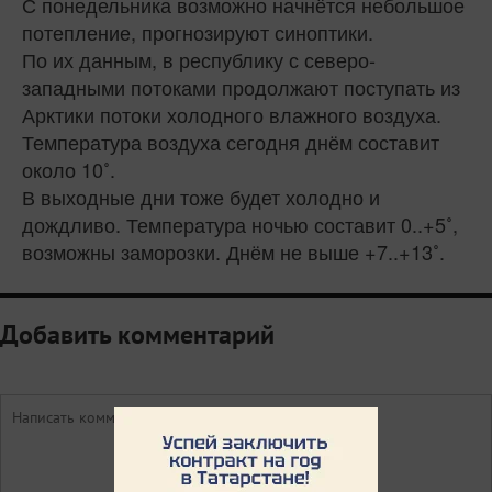
С понедельника возможно начнётся небольшое
потепление, прогнозируют синоптики.
По их данным, в республику с северо-
западными потоками продолжают поступать из
Арктики потоки холодного влажного воздуха.
Температура воздуха сегодня днём составит
около 10˚.
В выходные дни тоже будет холодно и
дождливо. Температура ночью составит 0..+5˚,
возможны заморозки. Днём не выше +7..+13˚.
Добавить комментарий