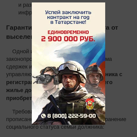
и развитость окружающей
инфраструктуры.
Гарантии для должника: защита от
выселения «в никуда»
Одной из самых сильных сторон
законопроекта является строгая система
сдержек и противовесов. Финансовый
управляющий
не сможет снять должника с
регистрационного учета и продать его
жилье до момента фактического
.
приобретения нового
Требования к замещающему жилью
прописаны четко и направлены на сохранение
социального статуса семьи должника: