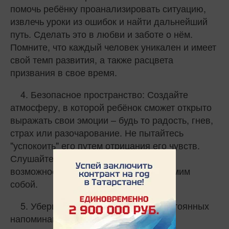
помочь ребёнку проанализировать ситуацию,
извлечь уроки из ошибок и найти дальнейший
путь. Сделать это в любви и заботе о нём.
Помните, что каждый человек уникален и имеет
свой темп развития, а также расцвета
призвания в свое время.
4. Безопасное пространство: Создайте
атмосферу, в которой ребёнок сможет открыто
выражать свои эмоции – будь то радость, гнев,
страх или разочарование. Не пытайтесь
"успокоить" его путем отрицания его чувств.
Слушайте, поддерживайте, дайте ему
возможность выпустить пар и быть самим
собой.
5. Уберите прессинг: Избегайте постоянных
напоминаний о важности экзаменов и