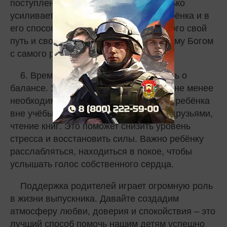
поступлении. Излишний контроль только
усиливает стресс. Верьте в своего ребёнка и в
его способности. Помните, что у каждого свой
путь и свое предназначение, данное ему Богом
с самого рождения.
6. Время для отдыха: Важно помнить о
балансе. Учёба – это важно, но отдых не менее
необходим. Поддерживайте интересы ребёнка
вне учёбы – хобби, спорт, общение с друзьями,
чтение книг. Это поможет снизить уровень
стресса и восстановить силы. Важно ребёнку
расслабляться, находиться в покое, чтобы
услышать голос собственного сердца.
Поддержка родителей играет огромную роль
в жизни выпускника. Давайте создадим
атмосферу любви, доверия и спокойствия – это
лучший способ помочь нашим детям успешно