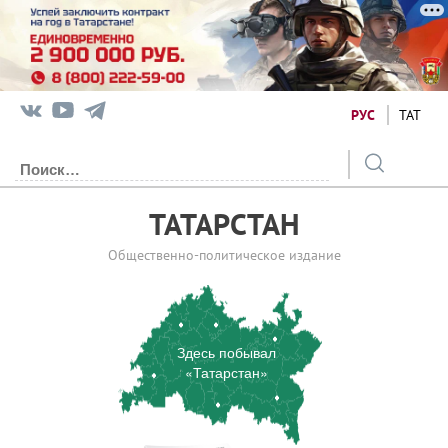
РУС
ТАТ
ТАТАРСТАН
Общественно-политическое издание
Здесь побывал
«Татарстан»