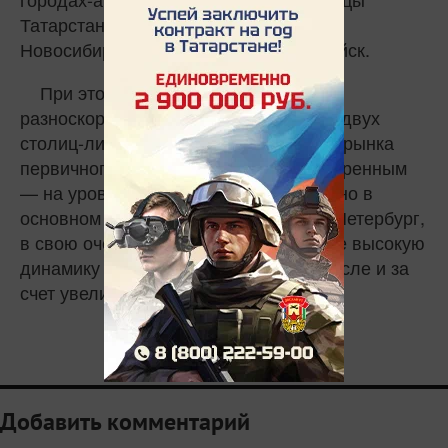
Татарстана, в десятку лидеров вошли
Новосибирск, Нижневартовск и Каспийск.
При этом аналитики прогнозируют
разноскоростное развитие рынка для двух
столиц-лидеров. Ожидается, что рост рынка
первичного жилья в Москве будет умеренным
— на уровне 6% в год, что обусловлено в
основном ценовым фактором. Санкт-Петербург,
в свою очередь, может показать более высокую
динамику — до 9% прироста, в том числе и за
счет увеличения объемов продаж.
0
Добавить комментарий