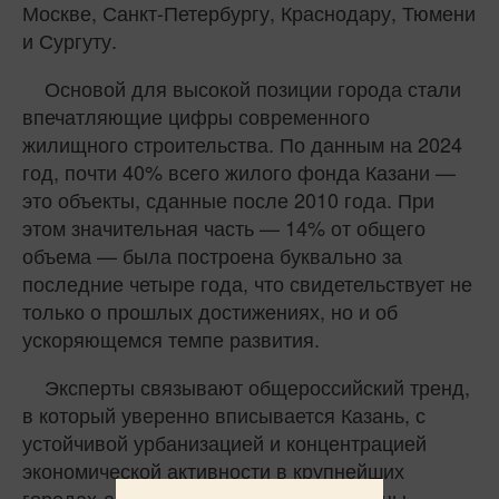
Москве, Санкт-Петербургу, Краснодару, Тюмени
и Сургуту.
Основой для высокой позиции города стали
впечатляющие цифры современного
жилищного строительства. По данным на 2024
год, почти 40% всего жилого фонда Казани —
это объекты, сданные после 2010 года. При
этом значительная часть — 14% от общего
объема — была построена буквально за
последние четыре года, что свидетельствует не
только о прошлых достижениях, но и об
ускоряющемся темпе развития.
Эксперты связывают общероссийский тренд,
в который уверенно вписывается Казань, с
устойчивой урбанизацией и концентрацией
экономической активности в крупнейших
городах-агломерациях. Помимо столицы