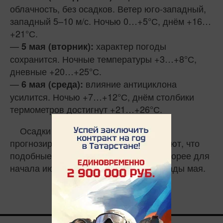
облачность, без осадков. Ветер юго-западный,
западный 5–10 м/с. Ночью 0…+5°С, днём +16…
+21°С.
—
характер погоды
5 мая (вторник):
сохранится. Ночные температуры +3…+8°С,
дневные +20…+25°С.
—
влияние антициклона
6 мая (среда):
усилится. Ночью +7…+12°С, днём столбики
термометров достигнут +21…+26°С.
Осадки в указанный период не
прогнозируются. Специалисты отмечают, что
подобные температуры характерны скорее для
начала июня, нежели для первой декады мая.
0