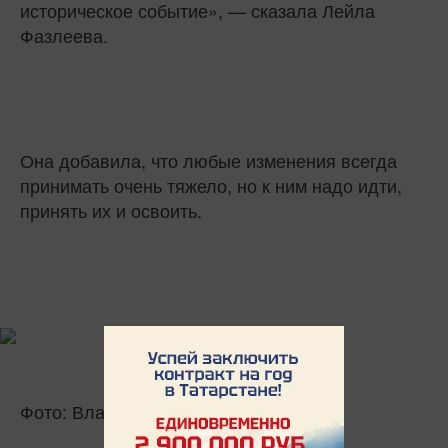
историческое событие», — сказала Лейла
Фазлеева.
Она добавила, что любые изменения всегда
принимать очень тяжело, но к ним надо идти,
принять их и освоить.
Фото: Владимир Васильев