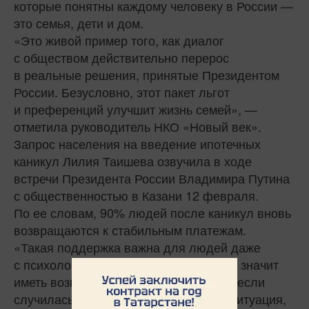
которые понятны каждому человеку в России —
это семья, дети и дом.
«Это живой пример того, как диалог
с обществом действительно перерос
в реальные решения, принятые Президентом
России. Безусловно, этот пакет льгот
и преференций улучшит жизнь семей», —
отметила руководитель НКО «Новый век».
Запрос населения на введение ипотечных
каникул Лилия Таишева озвучила в ходе
встречи Президента России Владимира Путина
с общественностью в Казани 12 февраля.
По ее словам, 90% людей после каникул вновь
возвращаются к стабильным платежам.
«Такая поддержка важна для людей даже
с психологической точки зрения — это значит
иметь возможность идти по “плану В”, если
случилась какая-то непредвиденная ситуация,