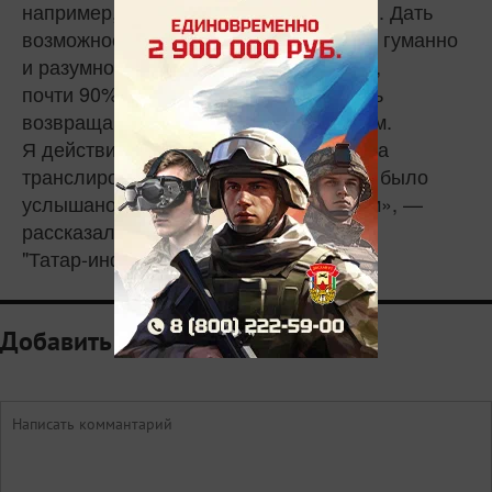
например, болезнь или потеря работы. Дать
возможность восстановиться — более гуманно
и разумно. По разным исследованиям,
почти 90% людей после каникул вновь
возвращаются к стабильным платежам.
Я действительно рада тому, что смогла
транслировать запрос общества и это было
услышано и поддержано Президентом», —
рассказала Таишева.
"Татар-информ"
Добавить комментарий