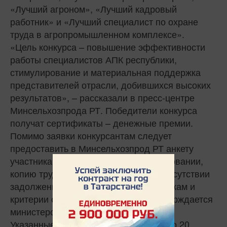
«Лучший агроном», «Лучший кадровый
работник» и «Лучший специалист по охране
труда в агропромышленном комплексе».
«Цель конкурса – повышение эффективности
работы специалистов АПК республики,
стимулирование и материальная поддержка
представителей отрасли, добившихся высоких
результатов», – рассказали в пресс-центре
Минсельхозпрода РТ. Победители конкурса
получат сертификаты – денежные премии.
Помимо заявки конкурсантам следует
предоставить в Минсельхозпрод РТ анкету
участника, копию документа об образовании,
копию трудовой книжки, справку об отсутствии
задолженностей по налоговым платежам и
критерии оценки, форма которых утверждается
министерством.
Указанные документы принимаются до 20