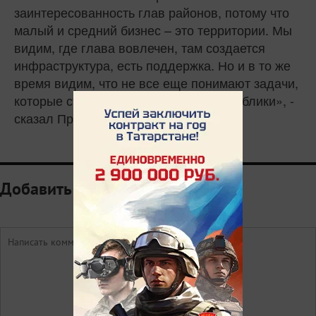
заинтересованность глав районов, потому что
малый и средний бизнес – это территории. Мы
видим, где глава вовлечен, там создается
инфраструктура, есть поддержка. Но и в то же
время видим, что не все еще понимают задачи,
которые ставятся руководством республики», -
сказал Президент Татарстана.
Добавить комментарий