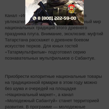
Канал «Игровой Сабантуй» пригласит в
увлекательное путешествие в колоритный мир
национальных традиций этого древнего
праздника плуга. Внимание, эксклюзив: муфтий
Татарстана расскажет о древнем боевом
искусстве тюрков. Для юных гостей
«Татармультфильм» подготовил серию
познавательных мультфильмов о Сабантуе.
Приобрести колоритные национальные товары
на традиционной ярмарке в этом году можно
без шума и очередей на площадке
«Национальный маркет», а канал
«Молодежный Сабантуй» станет территорией
развития. В программе — молодежные