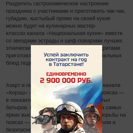
Разделить гастрономическое настроение
праздника с участниками и приготовить чак-чак,
губадию, кыстыбый прямо на своей кухне
можно будет на кулинарных мастер-
классах канала «Национальная кухня» вместе
со звездами эстрады и шеф-поварами лучших
этнических ресторанов. Например, секретами
приготовления своих любимых национальных
блюд поделится певица Алсу.
Азарт и пыл схватки ждет зрителей на канале
«Корэш» — национальной борьбы на поясах —
в показательных выступлениях именитых
батыров. Исторические кадры, хроника самых
ярких выступлений, события из мира борьбы на
поясах — все это в максимально удобном и
безопасном для зрителей формате.