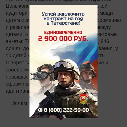
Цель конференции — донести до широкой
аудитории важность своевременной помощи
детям с аутизмом, распространить информацию
и развивать толерантные отношения между
детьми. В Татарстане внедрены скрининговые
анкеты: 72 456 детей прошли скрининг, 846
дошли до этапа дальнейшего обследования, у
10 детей установлен диагноз. Результаты
говорят сами за себя: раннее выявление и
своевременная помощь существенно
повышают шансы к школьным годам
сформировать необходимые навыки и
адаптивные способности.
Ислам Хисамов
1