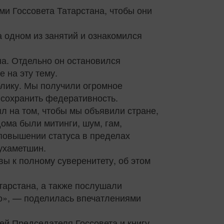
ми Госсовета Татарстана, чтобы они
 одном из занятий и ознакомился
а. Отдельно он остановился
 на эту тему.
блику. Мы получили огромное
 сохранить федеративность.
л на том, чтобы мы объявили стране,
дома были митинги, шум, гам,
повышении статуса в пределах
ухаметшин.
ы к полному суверенитету, об этом
тарстана, а также послушали
о», — поделилась впечатлениями
ей Председателя Госсовета и книгу,