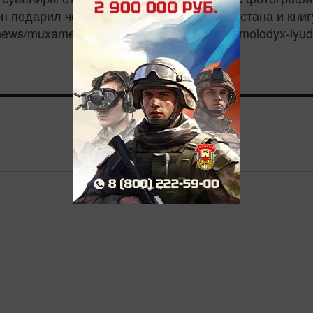
он подарил четырехтомник истории Татарстана и книг
news/muxametsin-nasa-missiya-podgotovit-molodyx-lyudei