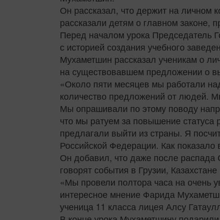
Он рассказал, что держит на личном 
рассказали детям о главном законе, п
Перед началом урока Председатель Го
с историей создания учебного заведен
Мухаметшин рассказал ученикам о лич
на существовавшем предложении о вых
«Около пяти месяцев мы работали на
количество предложений от людей. М
Мы опрашивали по этому поводу напря
что мы ратуем за повышение статуса р
предлагали выйти из страны. Я посч
Российской Федерации. Как показало
Он добавил, что даже после распада 
говорят события в Грузии, Казахстане 
«Мы провели полтора часа на очень у
интересное мнение Фарида Мухаметши
ученица 11 класса лицея Алсу Гатаул
В конце урока Мухаметшину подарили 