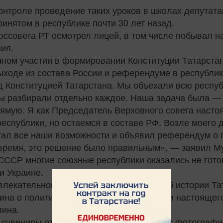
контроле проведение таких уроков в школах депутата
ринятом в республике почти 30 лет назад.
ссовета РТ осмотрел лицей, в том числе побывал на
ия.
ном участии в формировании Конституции Татарстан
оде из состава России и референдуме в республике
д Конституцией Татарстана. Мы объехали всю респу
ы разбирали отдельно каждое. Наша задача была —
мую. Я как Председатель Верховного совета настоя
еспублики, но остаемся в составе РФ. Возле моего 
итал все наши возможности и объявил референдум о 
 время, это решение было правильным», — заявил М
СССР многие союзные республики оказались не готов
и Украине.
влекательном и познавательном уроке об истории Та
на о политических событиях прошлого и настоящег
лина.
сувениры от лицея, в том числе кружку с фотографи