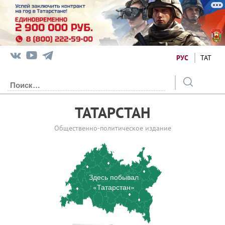
РУС
ТАТ
ТАТАРСТАН
Общественно-политическое издание
Здесь побывал
«Татарстан»