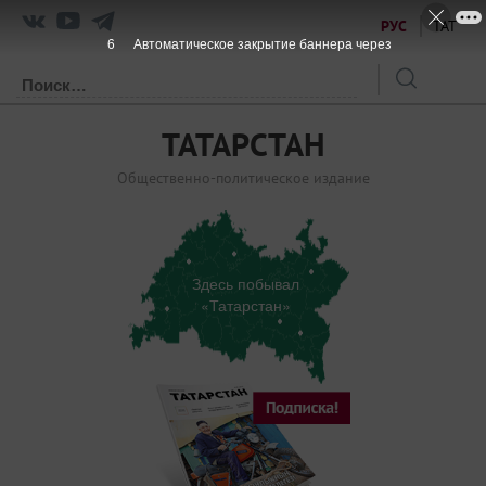
РУС
ТАТ
6
Автоматическое закрытие баннера через
ТАТАРСТАН
Общественно-политическое издание
Здесь побывал
«Татарстан»