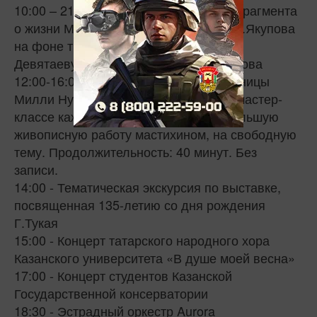
10:00 – 21:00 - Демонстрация видео фрагмента
о жизни М.Девятаева на выставке Х.А.Якупова
на фоне триптиха Х. Якупова «Подвиг
Девятаеву». Рассказывает Д.Д. Хисамова
12:00-16:00 - Мастер-классы от художницы
Милли Нуруллиной по живописи. На мастер-
классе каждый сможет написать небольшую
живописную работу мастихином, на свободную
тему. Продолжительность: 40 минут. Без
записи.
14:00 - Тематическая экскурсия по выставке,
посвященная 135-летию со дня рождения
Г.Тукая
15:00 - Концерт татарского народного хора
Казанского университета «В душе моей весна»
17:00 - Концерт студентов Казанской
Государственной консерватории
18:30 - Эстрадный оркестр Aurora