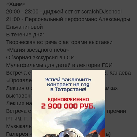
«Хаим»
20:00 - 23:00 - Диджей сет от scratchDJschool
21:00 - Персональный перформанс Александры
Ельчаниновой
В течение дня:
Творческая встреча с авторами выставки
«Магия звездного неба»
Обзорная экскурсия в ГСИ
Мультфильмы для детей в лектории ГСИ
Встреча с фотографами на выставке Е. Канаева
«Проявление прошлого»
Лекция о современном искусстве (в рамках
выставочного проекта «Я так вижу»)
Лекция на тему «Советское стекло»
Встреча с лауреатом Государственной премии
РТ им. Г. Тукая Григорием Эйдиновым
Музыкальный «Современная музыка»
Галерея «Хазинэ» (Казанский Кремль)