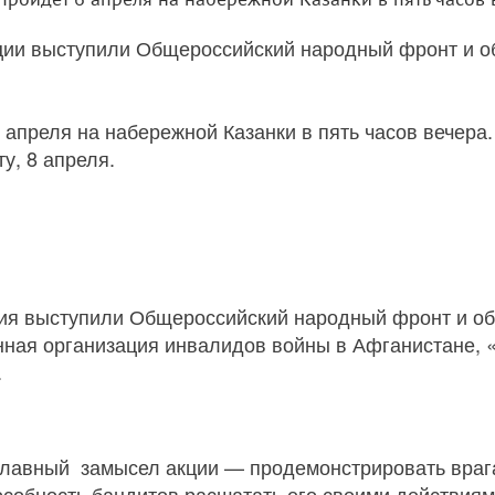
ции выступили Общероссийский народный фронт и 
 апреля на набережной Казанки в пять часов вечера
у, 8 апреля.
ия выступили Общероссийский народный фронт и об
нная организация инвалидов войны в Афганистане
,
.
 главный замысел акции — продемонстрировать враг
особность бандитов расшатать его своими действиям