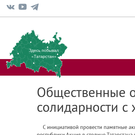
Здесь побывал
«Татарстан»
Общественные о
солидарности с 
С инициативой провести памятные а
республики.Акция в столице Татарстана 