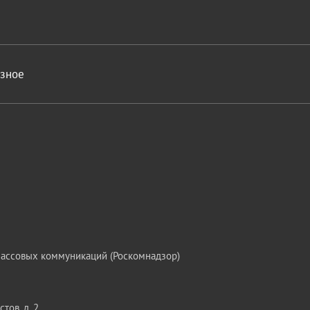
азное
массовых коммуникаций (Роскомнадзор)
тов, д. 2