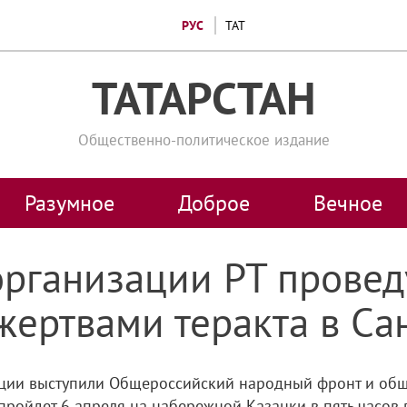
РУС
ТАТ
ТАТАРСТАН
Общественно-политическое издание
Разумное
Доброе
Вечное
рганизации РТ провед
жертвами теракта в Са
кции выступили Общероссийский народный фронт и об
пройдет 6 апреля на набережной Казанки в пять часов в