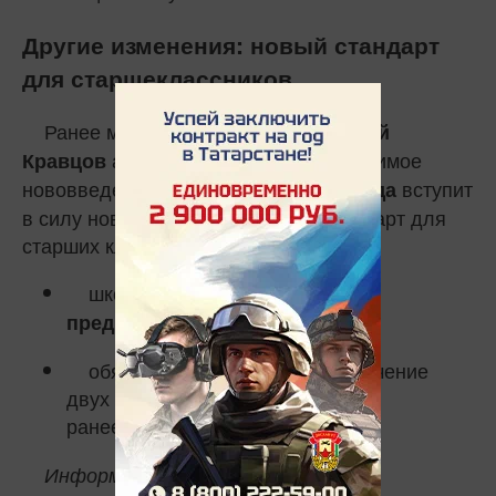
Другие изменения: новый стандарт
для старшеклассников
Ранее министр просвещения
Сергей
анонсировал ещё одно значимое
Кравцов
нововведение. С
вступит
1 сентября 2027 года
в силу новый образовательный стандарт для
старших классов. Согласно ему:
школьники смогут изучать
все
;
предметы на базовом уровне
обязательное углублённое изучение
двух предметов, действовавшее
ранее,
.
отменяется
Информация основана на письме