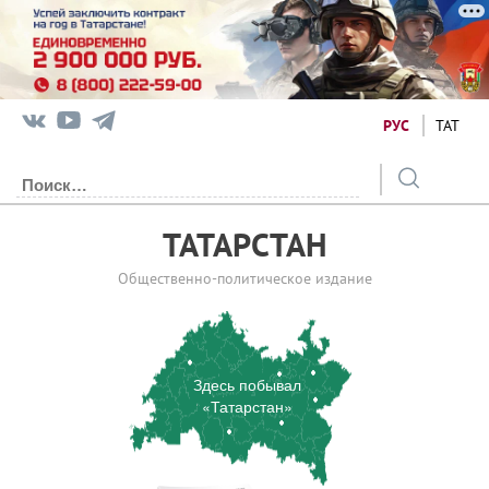
РУС
ТАТ
ТАТАРСТАН
Общественно-политическое издание
Здесь побывал
«Татарстан»