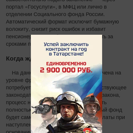
портал «Госуслуги», в МФЦ или лично в
отделении Социального фонда России.
Автоматический формат исключит бумажную
волокиту, снизит риск ошибок и избавит
пенсионеров от необходимости следить за
сроками подачи документов.
Когда ждать изменений
На данный момент инициатива озвучена на
уровне фракции. Для её реализации
потребуется внесение поправок в действующее
законодательство. В случае принятия закона,
процесс назначения пенсий может стать
полностью проактивным — Социальный фонд
будет самостоятельно оформлять выплаты при
наступлении пенсионного возраста на
основании данных, уже имеющихся в