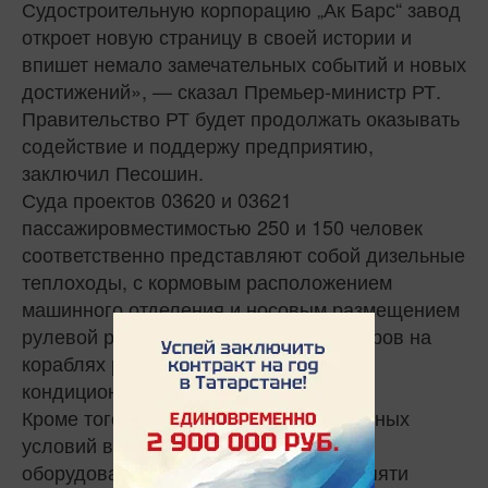
Судостроительную корпорацию „Ак Барс“ завод
откроет новую страницу в своей истории и
впишет немало замечательных событий и новых
достижений», — сказал Премьер-министр РТ.
Правительство РТ будет продолжать оказывать
содействие и поддержу предприятию,
заключил Песошин.
Суда проектов 03620 и 03621
пассажировместимостью 250 и 150 человек
соответственно представляют собой дизельные
теплоходы, с кормовым расположением
машинного отделения и носовым размещением
рулевой рубки. Для удобства пассажиров на
кораблях работают системы
кондиционирования и отопления.
Кроме того, для обеспечения комфортных
условий во время экскурсий корабли
оборудованы системой аудиогида на пяти