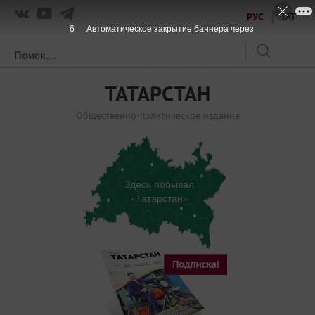
РУС
ТАТ
6
Автоматическое закрытие баннера через
ТАТАРСТАН
Общественно-политическое издание
Здесь побывал
«Татарстан»