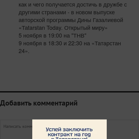
как и чего получается достичь в дружбе с
другими странами - в новом выпуске
авторской программы Дины Газалиевой
«Таtarstan Today. Открытый миру»
5 ноября в 19:00 на "ТНВ"
9 ноября в 18:30 и 22:30 на «Татарстан
24».
Добавить комментарий