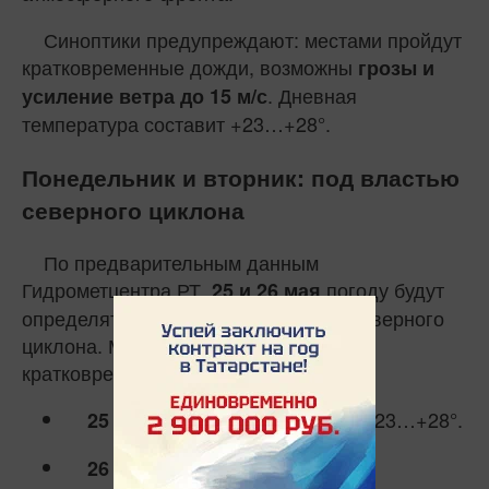
Синоптики предупреждают: местами пройдут
кратковременные дожди, возможны
грозы и
. Дневная
усиление ветра до 15 м/с
температура составит +23…+28°.
Понедельник и вторник: под властью
северного циклона
По предварительным данным
Гидрометцентра РТ,
погоду будут
25 и 26 мая
определять фронтальные разделы северного
циклона. Местами продолжатся
кратковременные дожди и грозы.
днем +23…+28°.
25 мая (понедельник):
ощутимое
26 мая (вторник):