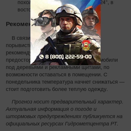
похолодание. Днем всего +19…+24°, в
восточных районах — до +27°.
Рекомендации
В связи с ожидаемыми грозами и
порывистым ветром в воскресенье
рекомендуется соблюдать меры
предосторожности: не парковать автомобили
под деревьями и рекламными щитами, по
возможности оставаться в помещении. С
понедельника температура начнет снижаться —
стоит подготовить более теплую одежду.
Прогноз носит предварительный характер.
Актуальная информация о погоде и
штормовых предупреждениях публикуется на
официальных ресурсах Гидрометцентра РТ.